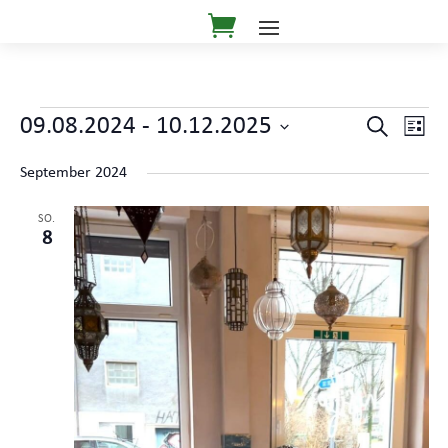
Veranstaltungen
Veranst
Ver
09.08.2024
 - 
10.12.2025
Suche
Liste
Ans
Suche
Datum
Nav
und
September 2024
wählen.
Ansicht
SO.
Navigat
8