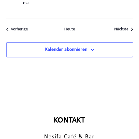
€39
Veranstaltungen
Veran
Vorherige
Heute
Nächste
Kalender abonnieren
KONTAKT
Nesifa Café & Bar