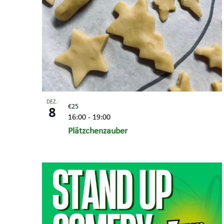
DEZ.
€25
8
16:00
-
19:00
Plätzchenzauber