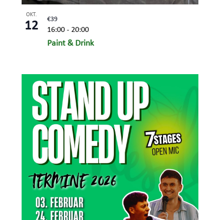
OKT.
€39
12
16:00
-
20:00
Paint & Drink