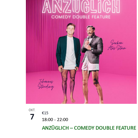
of
Veranstaltungen
in
Photo
View
OKT.
€15
7
18:00
-
22:00
ANZÜGLICH – COMEDY DOUBLE FEATURE