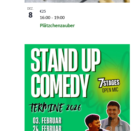
DEZ.
€25
8
16:00
-
19:00
Plätzchenzauber