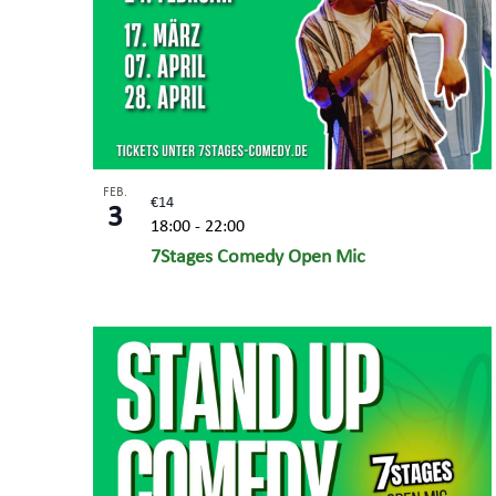
FEB.
€14
3
18:00
-
22:00
7Stages Comedy Open Mic