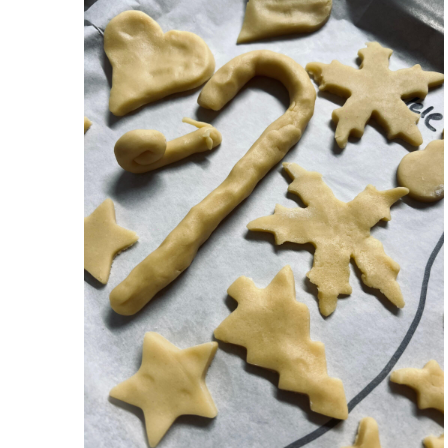
of
Veranstaltungen
in
Photo
View