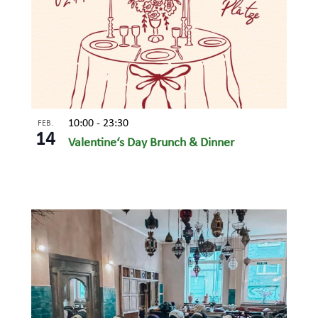
10:00
-
23:30
FEB.
14
Valentine‘s Day Brunch & Dinner