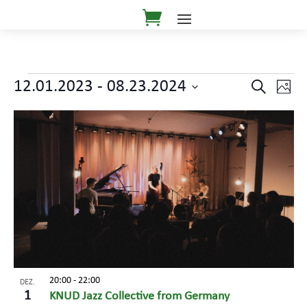
Veranstaltungen
Veranst
Ver
12.01.2023
 - 
08.23.2024
Suche
Foto
Ans
Suche
Datum
Nav
List
und
auswählen.
of
Ansicht
Veranstaltungen
Navigat
in
Photo
View
20:00
-
22:00
DEZ.
1
KNUD Jazz Collective from Germany