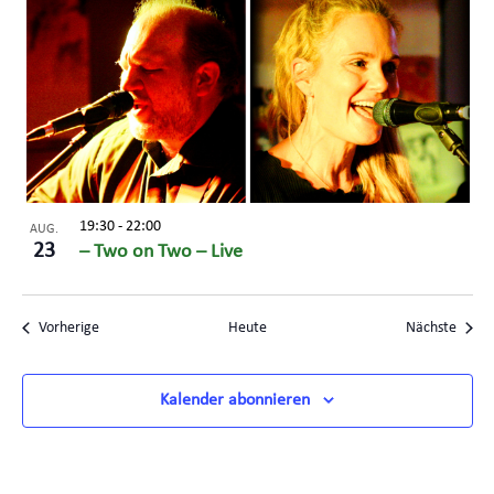
19:30
-
22:00
AUG.
23
– Two on Two – Live
Veranstaltungen
Veran
Vorherige
Heute
Nächste
Kalender abonnieren