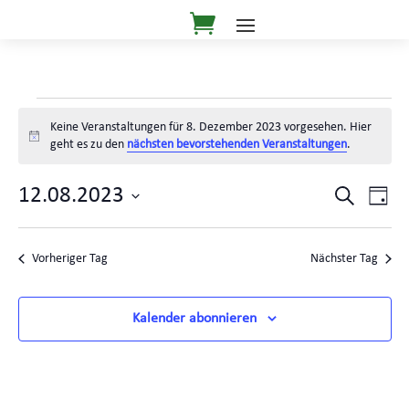
Veranstaltungen
Keine Veranstaltungen für 8. Dezember 2023 vorgesehen. Hier
für
Hinweis
geht es zu den
nächsten bevorstehenden Veranstaltungen
.
8.
Dezember
Veranst
Ver
12.08.2023
Suche
Tag
Ans
Suche
2023
Datum
Nav
und
wählen.
Vorheriger Tag
Nächster Tag
Ansicht
Navigat
Kalender abonnieren